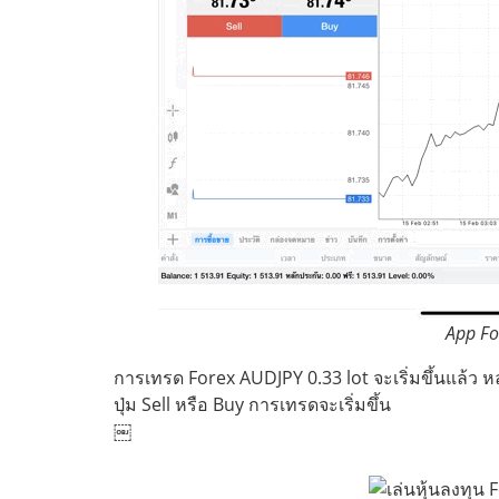
App Fo
การเทรด Forex AUDJPY 0.33 lot จะเริ่มขึ้นแล้ว 
ปุ่ม Sell หรือ Buy การเทรดจะเริ่มขึ้น
￼