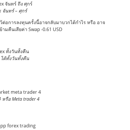
 จันทร์ – ศุกร์
ไว้ต่อการลงทุนครั้งนี้อาจกลับมาบวกได้กำไร หรือ อาจ
ว้ข้ามคืนเสียค่า Swap -0.61 USD
ได้ทั้งวันทั้งคืน
 หรือ Meta trader 4