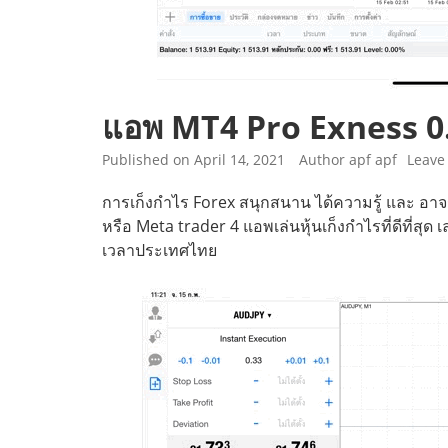
แอพ MT4 Pro Exness 0
Published on
April 14, 2021
Author
apf apf
Leave
การเก็งกำไร Forex สนุกสนาน ได้ความรู้ และ อา
หรือ Meta trader 4 แอพเล่นหุ้นเก็งกำไรที่ดีที่สุด เล
เวลาประเทศไทย