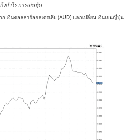
็งกำไร การเล่นหุ้น
 เงินดอลลาร์ออสเตรเลีย (AUD) แลกเปลี่ยน เงินเยนญี่ปุ่น