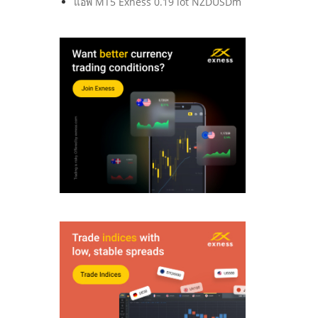
แอพ MT5 Exness 0.19 lot NZDUSDm