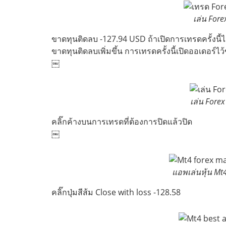
เล่น Forex
ขาดทุนติดลบ -127.94 USD ถ้าเปิดการเทรดครั้งนี้
ขาดทุนติดลบเพิ่มขึ้น การเทรดครั้งนี้เปิดออเดอร์ไ
￼
เล่น Forex 
คลิ๊กค้างบนการเทรดที่ต้องการปิดแล้วปิด
￼
แอพเล่นหุ้น Mt4
คลิ๊กปุ่มสีส้ม Close with loss -128.58