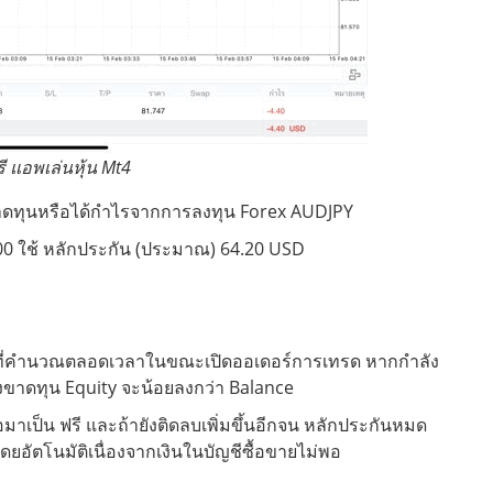
 แอพเล่นหุ้น Mt4
าดทุนหรือได้กำไรจากการลงทุน Forex AUDJPY
400 ใช้ หลักประกัน (ประมาณ) 64.20 USD
ุนที่คำนวณตลอดเวลาในขณะเปิดออเดอร์การเทรด หากกำลัง
ังขาดทุน Equity จะน้อยลงกว่า Balance
มาเป็น ฟรี และถ้ายังติดลบเพิ่มขึ้นอีกจน หลักประกันหมด
ัตโนมัติเนื่องจากเงินในบัญชีซื้อขายไม่พอ