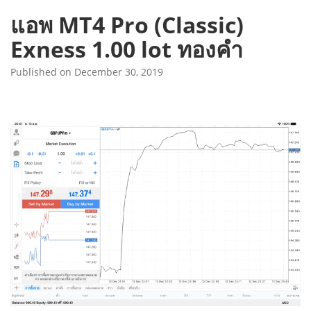
แอพ MT4 Pro (Classic)
Exness 1.00 lot ทองคำ
Published on
December 30, 2019