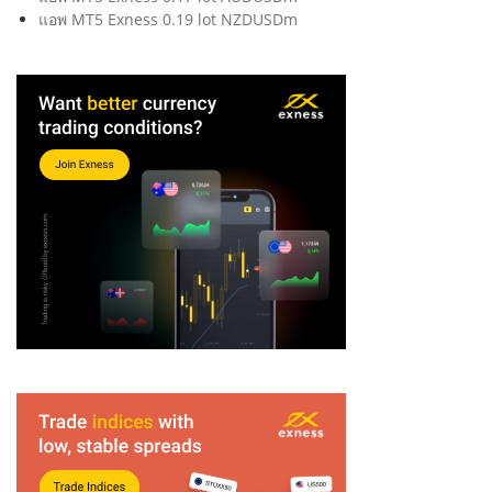
แอพ MT5 Exness 0.19 lot NZDUSDm