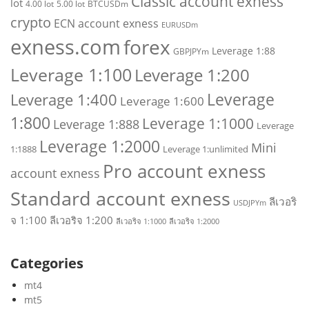
Classic account exness
lot
4.00 lot
5.00 lot
BTCUSDm
crypto
ECN account exness
EURUSDm
exness.com
forex
Leverage 1:88
GBPJPYm
Leverage 1:100
Leverage 1:200
Leverage
Leverage 1:400
Leverage 1:600
1:800
Leverage 1:1000
Leverage 1:888
Leverage
Leverage 1:2000
Mini
1:1888
Leverage 1:unlimited
Pro account exness
account exness
Standard account exness
ลีเวอริ
USDJPYm
จ 1:100
ลีเวอริจ 1:200
ลีเวอริจ 1:1000
ลีเวอริจ 1:2000
Categories
mt4
mt5