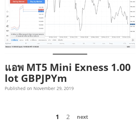
แอพ MT5 Mini Exness 1.00
lot GBPJPYm
Published on
November 29, 2019
Posts
Page
Page
1
2
next
navigation