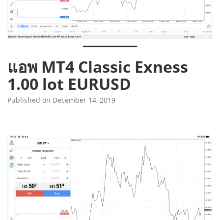
แอพ MT4 Classic Exness
1.00 lot EURUSD
Published on
December 14, 2019