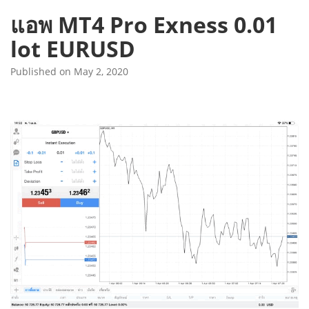
แอพ MT4 Pro Exness 0.01
lot EURUSD
Published on
May 2, 2020