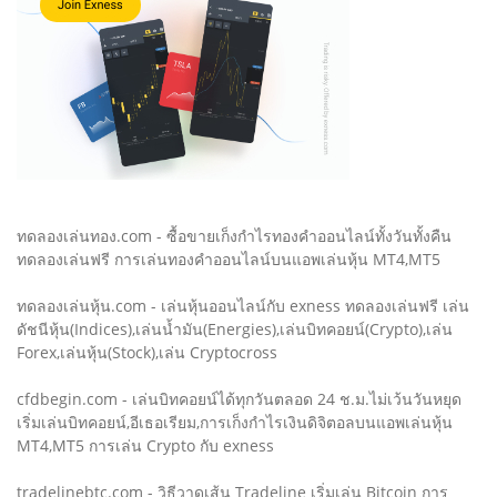
ทดลองเล่นทอง.com - ซื้อขายเก็งกำไรทองคำออนไลน์ทั้งวันทั้งคืน
ทดลองเล่นฟรี การเล่นทองคำออนไลน์บนแอพเล่นหุ้น MT4,MT5
ทดลองเล่นหุ้น.com - เล่นหุ้นออนไลน์กับ exness ทดลองเล่นฟรี เล่น
ดัชนีหุ้น(Indices),เล่นน้ำมัน(Energies),เล่นบิทคอยน์(Crypto),เล่น
Forex,เล่นหุ้น(Stock),เล่น Cryptocross
cfdbegin.com - เล่นบิทคอยน์ได้ทุกวันตลอด 24 ช.ม.ไม่เว้นวันหยุด
เริ่มเล่นบิทคอยน์,อีเธอเรียม,การเก็งกำไรเงินดิจิตอลบนแอพเล่นหุ้น
MT4,MT5 การเล่น Crypto กับ exness
tradelinebtc.com - วิธีวาดเส้น Tradeline เริ่มเล่น Bitcoin การ