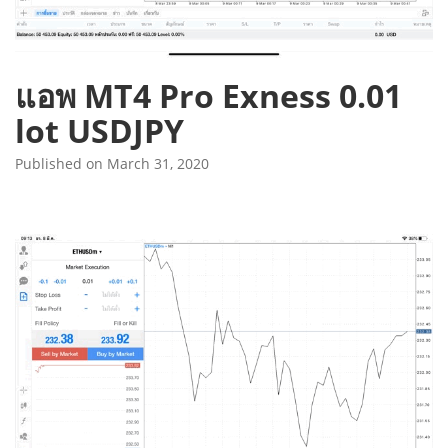
แอพ MT4 Pro Exness 0.01
lot USDJPY
Published on
March 31, 2020