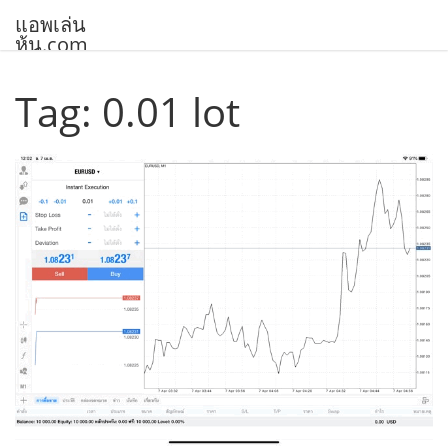
Skip
แอพเล่น
to
หุ้น.com
content
Tag: 0.01 lot