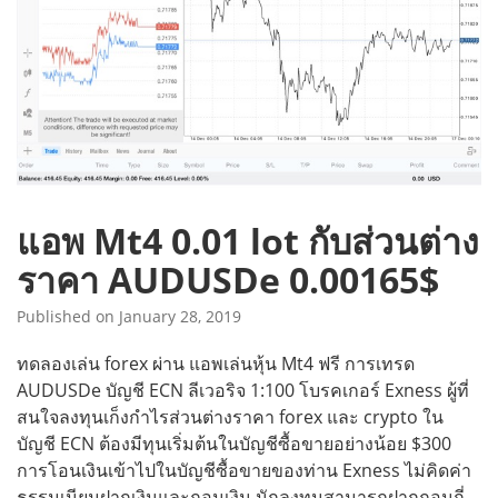
แอพ Mt4 0.01 lot กับส่วนต่าง
ราคา AUDUSDe 0.00165$
Published on
January 28, 2019
ทดลองเล่น forex ผ่าน แอพเล่นหุ้น Mt4 ฟรี การเทรด
AUDUSDe บัญชี ECN ลีเวอริจ 1:100 โบรคเกอร์ Exness ผู้ที่
สนใจลงทุนเก็งกำไรส่วนต่างราคา forex และ crypto ใน
บัญชี ECN ต้องมีทุนเริ่มต้นในบัญชีซื้อขายอย่างน้อย $300
การโอนเงินเข้าไปในบัญชีซื้อขายของท่าน Exness ไม่คิดค่า
ธรรมเนียมฝากเงินและถอนเงิน นักลงทุนสามารถฝากถอนกี่