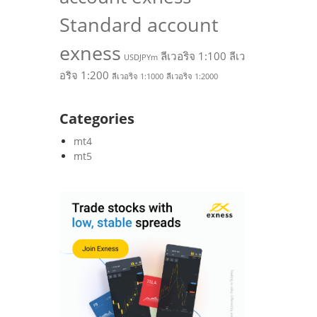
Standard account
exness
ลีเวอริจ 1:100
ลีเว
USDJPYm
อริจ 1:200
ลีเวอริจ 1:1000
ลีเวอริจ 1:2000
Categories
mt4
mt5