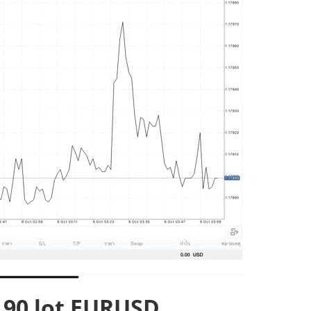
.90 lot EURUSD