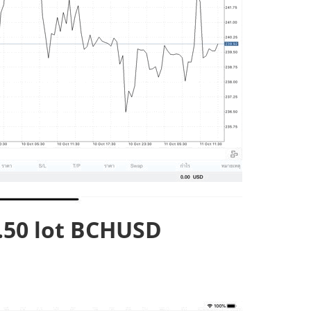
.50 lot BCHUSD