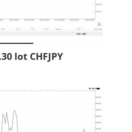
30 lot CHFJPY