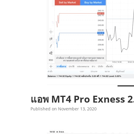
แอพ MT4 Pro Exness 2
Published on
November 13, 2020