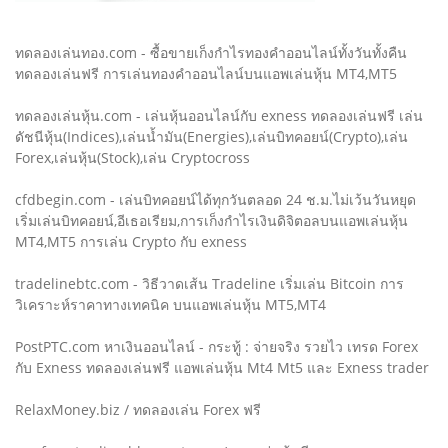
ทดลองเล่นทอง.com - ซื้อขายเก็งกำไรทองคำออนไลน์ทั้งวันทั้งคืน
ทดลองเล่นฟรี การเล่นทองคำออนไลน์บนแอพเล่นหุ้น MT4,MT5
ทดลองเล่นหุ้น.com - เล่นหุ้นออนไลน์กับ exness ทดลองเล่นฟรี เล่น
ดัชนีหุ้น(Indices),เล่นน้ำมัน(Energies),เล่นบิทคอยน์(Crypto),เล่น
Forex,เล่นหุ้น(Stock),เล่น Cryptocross
cfdbegin.com - เล่นบิทคอยน์ได้ทุกวันตลอด 24 ช.ม.ไม่เว้นวันหยุด
เริ่มเล่นบิทคอยน์,อีเธอเรียม,การเก็งกำไรเงินดิจิตอลบนแอพเล่นหุ้น
MT4,MT5 การเล่น Crypto กับ exness
tradelinebtc.com - วิธีวาดเส้น Tradeline เริ่มเล่น Bitcoin การ
วิเคราะห์ราคาทางเทคนิค บนแอพเล่นหุ้น MT5,MT4
PostPTC.com หาเงินออนไลน์ - กระทู้ : จ่ายจริง รวยไว เทรด Forex
กับ Exness ทดลองเล่นฟรี แอพเล่นหุ้น Mt4 Mt5 และ Exness trader
RelaxMoney.biz / ทดลองเล่น Forex ฟรี