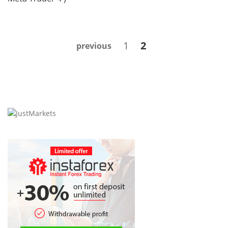
Posts
Page
Page
1
2
previous
navigation