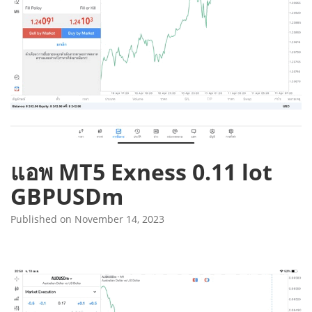
แอพ MT5 Exness 0.11 lot
GBPUSDm
Published on
November 14, 2023