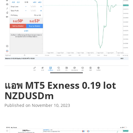
แอพ MT5 Exness 0.19 lot
NZDUSDm
Published on
November 10, 2023