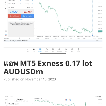
แอพ MT5 Exness 0.17 lot
AUDUSDm
Published on
November 13, 2023