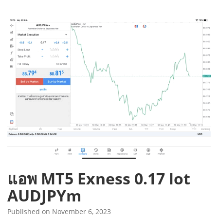
แอพ MT5 Exness 0.17 lot
AUDJPYm
Published on
November 6, 2023