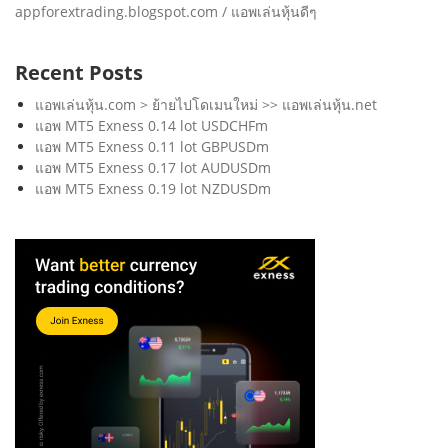
appforextrading.blogspot.com / แอพเล่นหุ้นดีๆ
Recent Posts
แอพเล่นหุ้น.com > ย้ายไปโดเมนใหม่ >> แอพเล่นหุ้น.net
แอพ MT5 Exness 0.14 lot USDCHFm
แอพ MT5 Exness 0.11 lot GBPUSDm
แอพ MT5 Exness 0.17 lot AUDUSDm
แอพ MT5 Exness 0.19 lot NZDUSDm