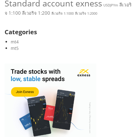
Standard account exness
ลีเวอริ
USDJPYm
จ 1:100
ลีเวอริจ 1:200
ลีเวอริจ 1:1000
ลีเวอริจ 1:2000
Categories
mt4
mt5