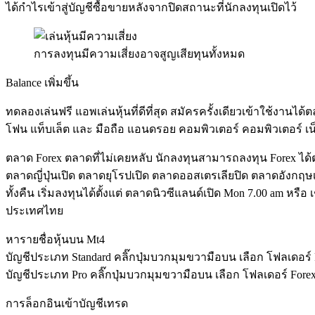
ได้กำไรเข้าสู่บัญชีซื้อขายหลังจากปิดสถานะที่นักลงทุนเปิดไว้
การลงทุนมีความเสี่ยงอาจสูญเสียทุนทั้งหมด
Balance เพิ่มขึ้น
ทดลองเล่นฟรี แอพเล่นหุ้นที่ดีที่สุด สมัครครั้งเดียวเข้าใช้งา
โฟน แท็บเล็ต และ มือถือ แอนดรอย คอมพิวเตอร์ คอมพิวเตอร์ เน็ต
ตลาด Forex ตลาดที่ไม่เคยหลับ นักลงทุนสามารถลงทุน Forex ได้ตลอด
ตลาดญี่ปุ่นเปิด ตลาดยุโรปเปิด ตลาดออสเตรเลียปิด ตลาดอังกฤษเป
ทั้งคืน เริ่มลงทุนได้ตั้งแต่ ตลาดนิวซีแลนด์เปิด Mon 7.00 am หร
ประเทศไทย
หารายชื่อหุ้นบน Mt4
บัญชีประเภท Standard คลิ๊กปุ่มบวกมุมขวามือบน เลือก โฟลเดอร
บัญชีประเภท Pro คลิ๊กปุ่มบวกมุมขวามือบน เลือก โฟลเดอร์ For
การล็อกอินเข้าบัญชีเทรด