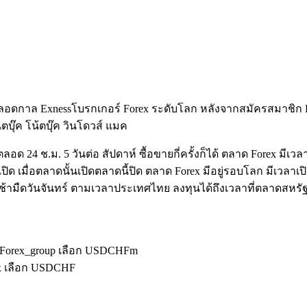
นได้ตลอดกาล Exnessโบรกเกอร์ Forex ระดับโลก หลังจากสมัครสมาชิก
บุ๊ค โน้ตบุ๊ค วินโดวส์ แมค
 24 ช.ม. 5 วันต่อ สัปดาห์ ซื้อขายกี่ครั้งก็ได้ ตลาด Forex มีเวล
ิด เมื่อตลาดนั้นเปิดตลาดนี้ปิด ตลาด Forex มีอยู่รอบโลก มีเวลาเ
ือ เช้ามืดวันจันทร์ ตามเวลาประเทศไทย ลงทุนได้ถึงเวลาที่ตลาดสหรัฐ
์ Forex_group เลือก USDCHFm
ex เลือก USDCHF