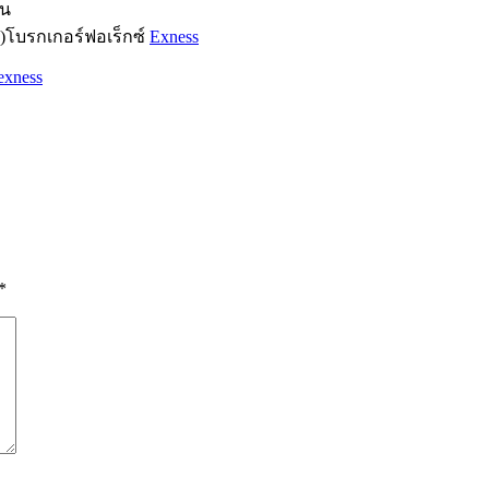
าน
c)โบรกเกอร์ฟอเร็กซ์
Exness
exness
*