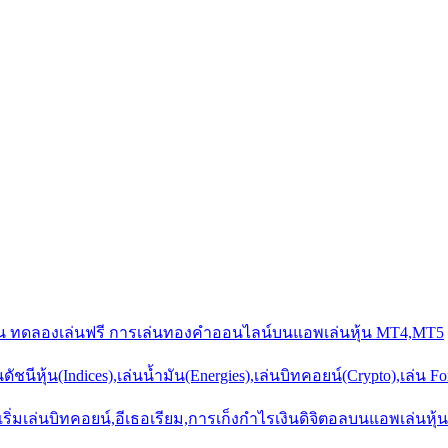
งคืน ทดลองเล่นฟรี การเล่นทองคำออนไลน์บนแอพเล่นหุ้น MT4,MT5
ชนีหุ้น(Indices),เล่นน้ำมัน(Energies),เล่นบิทคอยน์(Crypto),เล่น Fore
 เริ่มเล่นบิทคอยน์,อีเธอเรียม,การเก็งกำไรเงินดิจิตอลบนแอพเล่นหุ