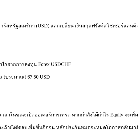
์สหรัฐอเมริกา (USD) แลกเปลี่ยน เงินสกุลฟรังค์สวิชเซอร์แลนด์
้กำไรจากการลงทุน Forex USDCHF
ะกัน (ประมาณ) 67.50 USD
วลาในขณะเปิดออเดอร์การเทรด หากกำลังได้กำไร Equity จะเพิ่มเ
ละถ้ายังติดลบเพิ่มขึ้นอีกจน หลักประกันหมดจะหมดโอกาสกลับมาลุ