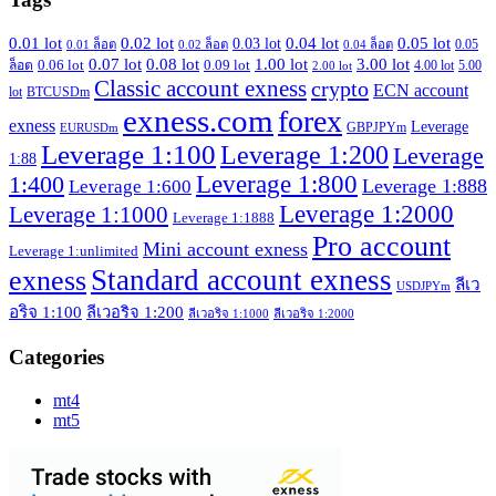
0.04 lot
0.01 lot
0.02 lot
0.05 lot
0.03 lot
0.05
0.01 ล็อต
0.02 ล็อต
0.04 ล็อต
0.07 lot
0.08 lot
1.00 lot
3.00 lot
0.06 lot
0.09 lot
ล็อต
4.00 lot
5.00
2.00 lot
Classic account exness
crypto
ECN account
lot
BTCUSDm
exness.com
forex
exness
Leverage
GBPJPYm
EURUSDm
Leverage 1:100
Leverage 1:200
Leverage
1:88
1:400
Leverage 1:800
Leverage 1:888
Leverage 1:600
Leverage 1:2000
Leverage 1:1000
Leverage 1:1888
Pro account
Mini account exness
Leverage 1:unlimited
exness
Standard account exness
ลีเว
USDJPYm
อริจ 1:100
ลีเวอริจ 1:200
ลีเวอริจ 1:1000
ลีเวอริจ 1:2000
Categories
mt4
mt5