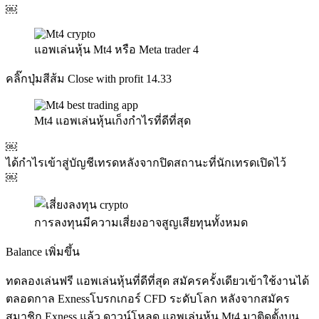
￼
แอพเล่นหุ้น Mt4 หรือ Meta trader 4
คลิ๊กปุ่มสีส้ม Close with profit 14.33
Mt4 แอพเล่นหุ้นเก็งกำไรที่ดีที่สุด
￼
ได้กำไรเข้าสู่บัญชีเทรดหลังจากปิดสถานะที่นักเทรดเปิดไว้
￼
การลงทุนมีความเสี่ยงอาจสูญเสียทุนทั้งหมด
Balance เพิ่มขึ้น
ทดลองเล่นฟรี แอพเล่นหุ้นที่ดีที่สุด สมัครครั้งเดียวเข้าใช้งานได้
ตลอดกาล Exnessโบรกเกอร์ CFD ระดับโลก หลังจากสมัคร
สมาชิก Exness แล้ว ดาวน์โหลด แอพเล่นหุ้น Mt4 มาติดตั้งบน