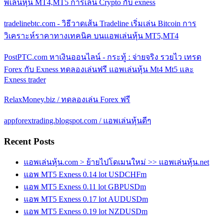
พเล่นหุ้น MT4,MT5 การเล่น Crypto กับ exness
tradelinebtc.com - วิธีวาดเส้น Tradeline เริ่มเล่น Bitcoin การ
วิเคราะห์ราคาทางเทคนิค บนแอพเล่นหุ้น MT5,MT4
PostPTC.com หาเงินออนไลน์ - กระทู้ : จ่ายจริง รวยไว เทรด
Forex กับ Exness ทดลองเล่นฟรี แอพเล่นหุ้น Mt4 Mt5 และ
Exness trader
RelaxMoney.biz / ทดลองเล่น Forex ฟรี
appforextrading.blogspot.com / แอพเล่นหุ้นดีๆ
Recent Posts
แอพเล่นหุ้น.com > ย้ายไปโดเมนใหม่ >> แอพเล่นหุ้น.net
แอพ MT5 Exness 0.14 lot USDCHFm
แอพ MT5 Exness 0.11 lot GBPUSDm
แอพ MT5 Exness 0.17 lot AUDUSDm
แอพ MT5 Exness 0.19 lot NZDUSDm