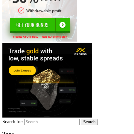
Search for:
Tags