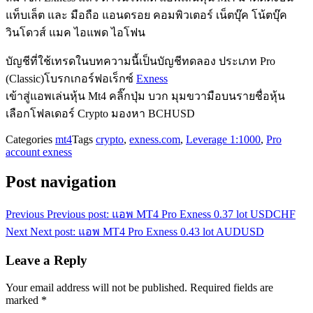
แท็บเล็ต และ มือถือ แอนดรอย คอมพิวเตอร์ เน็ตบุ๊ค โน้ตบุ๊ค
วินโดวส์ แมค ไอแพด ไอโฟน
บัญชีที่ใช้เทรดในบทความนี้เป็นบัญชีทดลอง ประเภท Pro
(Classic)โบรกเกอร์ฟอเร็กซ์
Exness
เข้าสู่แอพเล่นหุ้น Mt4 คลิ๊กปุ่ม บวก มุมขวามือบนรายชื่อหุ้น
เลือกโฟลเดอร์ Crypto มองหา BCHUSD
Categories
mt4
Tags
crypto
,
exness.com
,
Leverage 1:1000
,
Pro
account exness
Post navigation
Previous
Previous post:
แอพ MT4 Pro Exness 0.37 lot USDCHF
Next
Next post:
แอพ MT4 Pro Exness 0.43 lot AUDUSD
Leave a Reply
Your email address will not be published.
Required fields are
marked
*