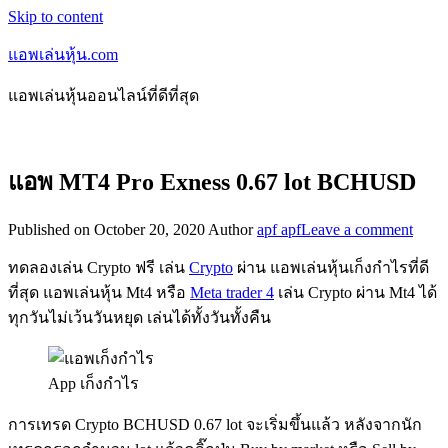
Skip to content
แอพเล่นหุ้น.com
แอพเล่นหุ้นออนไลน์ที่ดีที่สุด
แอพ MT4 Pro Exness 0.67 lot BCHUSD
Published on
October 20, 2020
Author
apf apf
Leave a comment
ทดลองเล่น Crypto ฟรี เล่น
Crypto
ผ่าน แอพเล่นหุ้นเก็งกำไรที่ดี
ที่สุด แอพเล่นหุ้น Mt4 หรือ
Meta trader 4
เล่น Crypto ผ่าน Mt4 ได้
ทุกวันไม่เว้นวันหยุด เล่นได้ทั้งวันทั้งคืน
App เก็งกำไร
การเทรด Crypto BCHUSD 0.67 lot จะเริ่มขึ้นแล้ว หลังจากนัก