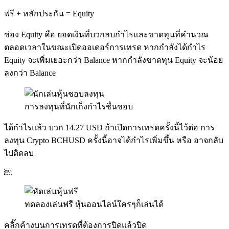
ฟรี + หลักประกัน = Equity
ช่อง Equity คือ ยอดเงินที่บวกลบกำไรและขาดทุนที่คำนวณ
ตลอดเวลาในขณะเปิดออเดอร์การเทรด หากกำลังได้กำไร
Equity จะเพิ่มเยอะกว่า Balance หากกำลังขาดทุน Equity จะน้อย
ลงกว่า Balance
การลงทุนที่นักเก็งกำไรชื่นชอบ
ได้กำไรแล้ว บวก 14.27 USD ถ้าเปิดการเทรดครั้งนี้ไว้ต่อ การ
ลงทุน Crypto BCHUSD ครั้งนี้อาจได้กำไรเพิ่มขึ้น หรือ อาจกลับ
ไปติดลบ
￼
ทดลองเล่นฟรี หุ้นออนไลน์ใครๆก็เล่นได้
คลิ๊กค้างบนการเทรดที่ต้องการปิดแล้วปิด