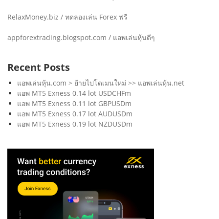
RelaxMoney.biz / ทดลองเล่น Forex ฟรี
appforextrading.blogspot.com / แอพเล่นหุ้นดีๆ
Recent Posts
แอพเล่นหุ้น.com > ย้ายไปโดเมนใหม่ >> แอพเล่นหุ้น.net
แอพ MT5 Exness 0.14 lot USDCHFm
แอพ MT5 Exness 0.11 lot GBPUSDm
แอพ MT5 Exness 0.17 lot AUDUSDm
แอพ MT5 Exness 0.19 lot NZDUSDm