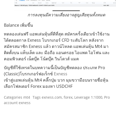
การลงทุนมีความเสี่ยงอาจสูญเสียทุนทั้งหมด
Balance เพิ่มขึ้น
ทดลองเล่นฟรี แอพเล่นหุ้นที่ดีที่สุด สมัครครั้งเดียวเข้าใช้งาน
ได้ตลอดกาล Exness โบรกเกอร์ CFD ระดับโลก หลังจาก
สมัครสมาชิก Exness แล้ว ดาวน์โหลด แอพเล่นหุ้น Mt4 มา
ติดตั้งบน แท็บเล็ต และ มือถือ แอนดรอย ไอแพด ไอโฟน และ
คอมพิวเตอร์ เน็ตบุ๊ค โน้ตบุ๊ค วินโดวส์ แมค
บัญชีที่ใช้เทรดในบทความนี้เป็นบัญชีทดลอง ประเภท Pro
(Classic)โบรกเกอร์ฟอเร็กซ์
Exness
เข้าสู่แอพเล่นหุ้น Mt4 คลิ๊กปุ่ม บวก มุมขวามือบนรายชื่อหุ้น
เลือกโฟลเดอร์ Forex มองหา USDCHF
Categories
mt4
Tags
exness.com
,
forex
,
Leverage 1:1000
,
Pro
account exness