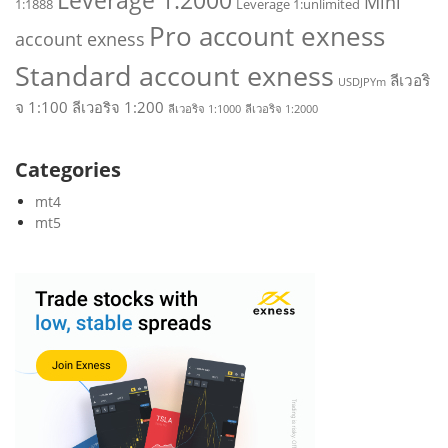
Mini
1:1888
Leverage 1:unlimited
Pro account exness
account exness
Standard account exness
ลีเวอริ
USDJPYm
จ 1:100
ลีเวอริจ 1:200
ลีเวอริจ 1:1000
ลีเวอริจ 1:2000
Categories
mt4
mt5