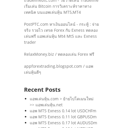
tradelinebtc.com - วิธีวาดเส้น Tradeline
เริ่มเล่น Bitcoin การวิเคราะห์ราคาทาง
เทคนิค บนแอพเล่นหุ้น MT5,MT4
PostPTC.com หาเงินออนไลน์ - กระทู้ : จ่าย
จริง รวยไว เทรด Forex กับ Exness ทดลอง
เล่นฟรี แอพเล่นหุ้น Mt4 Mt5 และ Exness
trader
RelaxMoney.biz / ทดลองเล่น Forex ฟรี
appforextrading.blogspot.com / แอพ
เล่นหุ้นดีๆ
Recent Posts
แอพเล่นหุ้น.com > ย้ายไปโดเมนใหม่
>> แอพเล่นหุ้น.net
แอพ MT5 Exness 0.14 lot USDCHFm
แอพ MT5 Exness 0.11 lot GBPUSDm
แอพ MT5 Exness 0.17 lot AUDUSDm