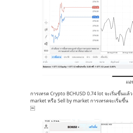
แอพ
การเทรด Crypto BCHUSD 0.74 lot จะเริ่มขึ้นแล้ว
market หรือ Sell by market การเทรดจะเริ่มขึ้น
￼