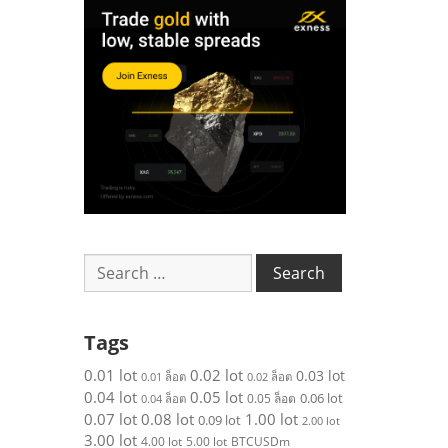
S
e
a
r
Tags
c
h
0.01 lot
0.02 lot
0.03 lot
0.01 ล็อต
0.02 ล็อต
f
0.04 lot
0.05 lot
0.06 lot
0.05 ล็อต
0.04 ล็อต
o
0.07 lot
0.08 lot
1.00 lot
0.09 lot
2.00 lot
r
3.00 lot
4.00 lot
5.00 lot
BTCUSDm