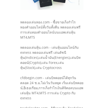
ทดลองเล่นทอง.com - ซื้อขายเก็งกำไร
ทองคำออนไลน์ทั้งวันทั้งคืน ทดลองเล่นฟรี
การเล่นทองคำออนไลน์บนแอพเล่นหุ้น
MT4,MT5
ทดลองเล่นหุ้น.com - เล่นหุ้นออนไลน์กับ
exness ทดลองเล่นฟรี เล่นดัชนี
หุ้น(Indices),เล่นน้ำมัน(Energies),เล่นบิท
คอยน์(Crypto),เล่น Forex,เล่น
หุ้น(Stock),เล่น Cryptocross
cfdbegin.com - เล่นบิทคอยน์ได้ทุกวัน
ตลอด 24 ช.ม.ไม่เว้นวันหยุด เริ่มเล่นบิทคอย
น์,อีเธอเรียม,การเก็งกำไรเงินดิจิตอลบนแอพ
เล่นหุ้น MT4,MT5 การเล่น Crypto กับ
exness