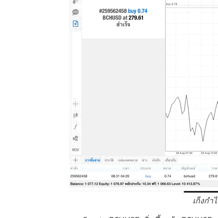
เก็งกำไ