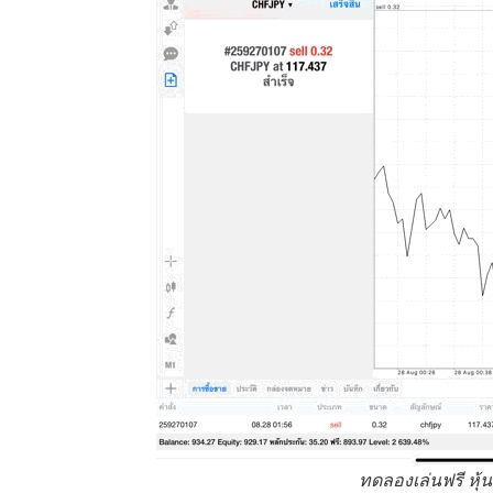
ทดลองเล่นฟรี หุ้