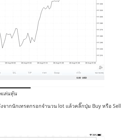
เล่นหุ้น
ลังจากนักเทรดกรอกจำนวน lot แล้วคลิ๊กปุ่ม Buy หรือ Sell