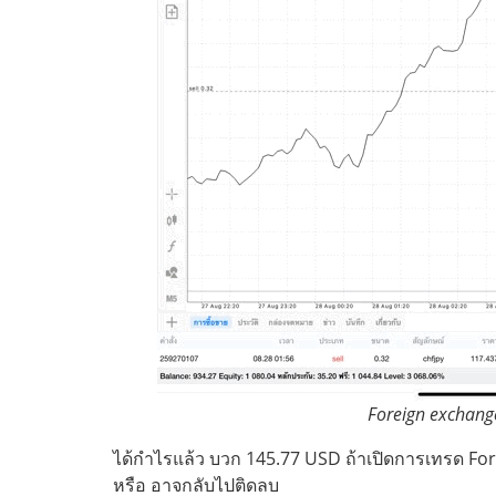
Foreign exchang
ได้กำไรแล้ว บวก 145.77 USD ถ้าเปิดการเทรด Forex C
หรือ อาจกลับไปติดลบ