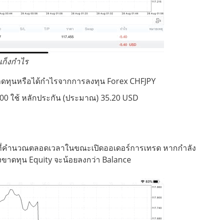
เก็งกำไร
าดทุนหรือได้กำไรจากการลงทุน Forex CHFJPY
1000 ใช้ หลักประกัน (ประมาณ) 35.20 USD
ุนที่คำนวณตลอดเวลาในขณะเปิดออเดอร์การเทรด หากกำลัง
ังขาดทุน Equity จะน้อยลงกว่า Balance