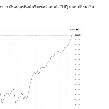
จาก เงินสกุลฟรังค์สวิชเซอร์แลนด์ (CHF) แลกเปลี่ยน เงิน