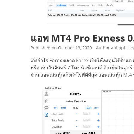
แอพ MT4 Pro Exness 0.
Published on
October 13, 2020
Author
apf apf
Le
เก็งกำไร Forex ตลาด
Forex
เปิดให้ลงทุนได้ตั้งแต
หรือ เช้าวันจันทร์ 7 โมง นิวซีแลนด์ ถึง เย็นวันศุก
ผ่าน แอพเล่นหุ้นเก็งกำไรที่ดีที่สุด แอพเล่นหุ้น
Mt4