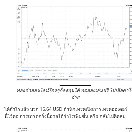
ทองคำออนไลน์ใครๆก็ลงทุนได้ ทดลองเล่นฟรี ไม่เสียค่าใช
จ่าย
ได้กำไรแล้ว บวก 16.64 USD ถ้านักเทรดเปิดการเทรดออเดอร์
นี้ไว้ต่อ การเทรดครั้งนี้อาจได้กำไรเพิ่มขึ้น หรือ กลับไปติดลบ