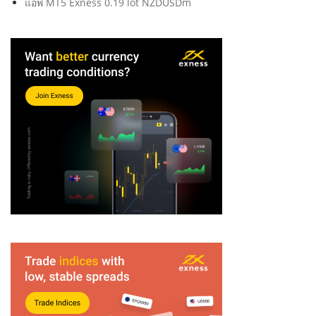
แอพ MT5 Exness 0.19 lot NZDUSDm