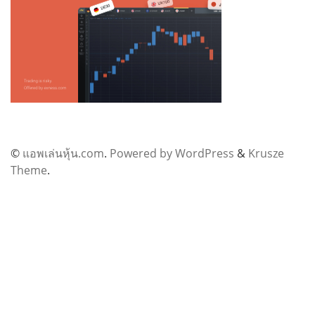
©
แอพเล่นหุ้น.com
.
Powered by WordPress
&
Krusze
Theme
.