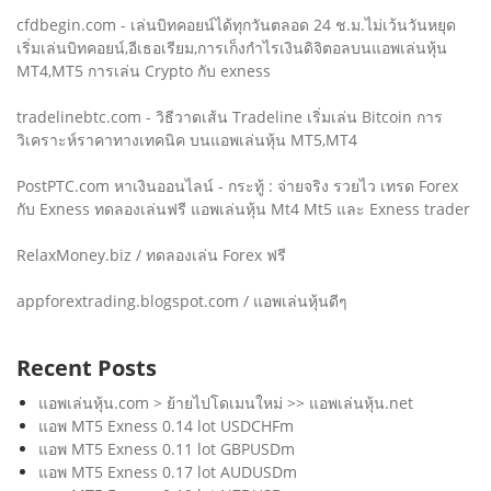
cfdbegin.com - เล่นบิทคอยน์ได้ทุกวันตลอด 24 ช.ม.ไม่เว้นวันหยุด
เริ่มเล่นบิทคอยน์,อีเธอเรียม,การเก็งกำไรเงินดิจิตอลบนแอพเล่นหุ้น
MT4,MT5 การเล่น Crypto กับ exness
tradelinebtc.com - วิธีวาดเส้น Tradeline เริ่มเล่น Bitcoin การ
วิเคราะห์ราคาทางเทคนิค บนแอพเล่นหุ้น MT5,MT4
PostPTC.com หาเงินออนไลน์ - กระทู้ : จ่ายจริง รวยไว เทรด Forex
กับ Exness ทดลองเล่นฟรี แอพเล่นหุ้น Mt4 Mt5 และ Exness trader
RelaxMoney.biz / ทดลองเล่น Forex ฟรี
appforextrading.blogspot.com / แอพเล่นหุ้นดีๆ
Recent Posts
แอพเล่นหุ้น.com > ย้ายไปโดเมนใหม่ >> แอพเล่นหุ้น.net
แอพ MT5 Exness 0.14 lot USDCHFm
แอพ MT5 Exness 0.11 lot GBPUSDm
แอพ MT5 Exness 0.17 lot AUDUSDm