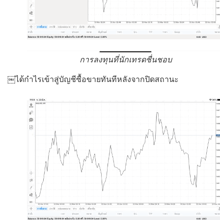
การลงทุนที่นักเทรดชื่นชอบ
￼ได้กำไรเข้าสู่บัญชีซื้อขายทันทีหลังจากปิดสถานะ