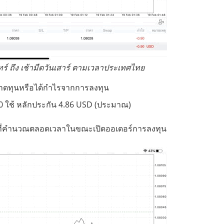
นจันทร์ ถึง เช้ามืดวันเสาร์ ตามเวลาประเทศไทย
ขาดทุนหรือได้กำไรจากการลงทุน
0 ใช้ หลักประกัน 4.86 USD (ประมาณ)
ุนที่คำนวณตลอดเวลาในขณะเปิดออเดอร์การลงทุน