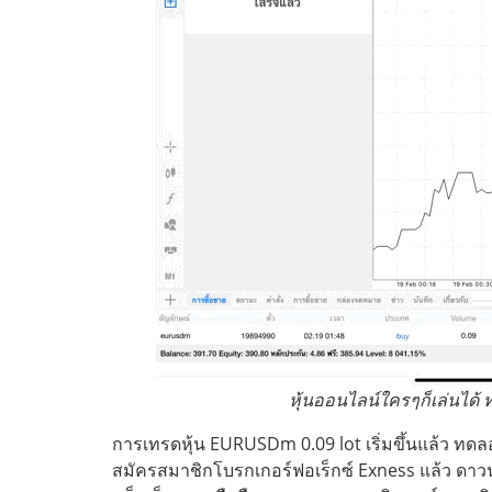
หุ้นออนไลน์ใครๆก็เล่นได้ ท
การเทรดหุ้น EURUSDm 0.09 lot เริ่มขึ้นแล้ว ทดลอ
สมัครสมาชิกโบรกเกอร์ฟอเร็กซ์ Exness แล้ว ดาว