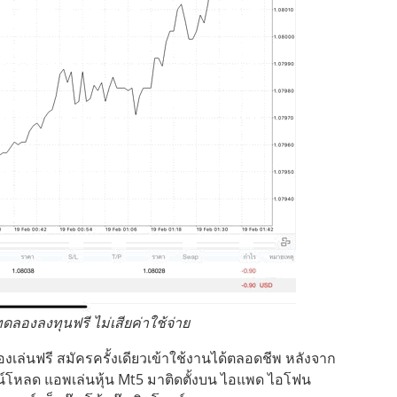
ดลองลงทุนฟรี ไม่เสียค่าใช้จ่าย
งเล่นฟรี สมัครครั้งเดียวเข้าใช้งานได้ตลอดชีพ หลังจาก
น์โหลด แอพเล่นหุ้น Mt5 มาติดตั้งบน ไอแพด ไอโฟน