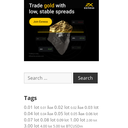
S
e
a
r
Tags
c
h
0.01 lot
0.02 lot
0.03 lot
0.01 ล็อต
0.02 ล็อต
f
0.04 lot
0.05 lot
0.06 lot
0.05 ล็อต
0.04 ล็อต
o
0.07 lot
0.08 lot
1.00 lot
0.09 lot
2.00 lot
r
3.00 lot
4.00 lot
5.00 lot
BTCUSDm