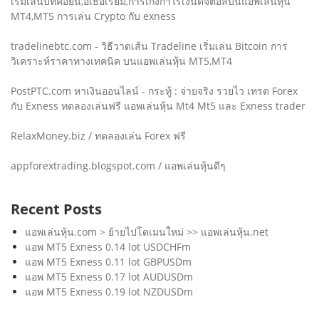
เริ่มเล่นบิทคอยน์,อีเธอเรียม,การเก็งกำไรเงินดิจิตอลบนแอพเล่นหุ้น
MT4,MT5 การเล่น Crypto กับ exness
tradelinebtc.com - วิธีวาดเส้น Tradeline เริ่มเล่น Bitcoin การ
วิเคราะห์ราคาทางเทคนิค บนแอพเล่นหุ้น MT5,MT4
PostPTC.com หาเงินออนไลน์ - กระทู้ : จ่ายจริง รวยไว เทรด Forex
กับ Exness ทดลองเล่นฟรี แอพเล่นหุ้น Mt4 Mt5 และ Exness trader
RelaxMoney.biz / ทดลองเล่น Forex ฟรี
appforextrading.blogspot.com / แอพเล่นหุ้นดีๆ
Recent Posts
แอพเล่นหุ้น.com > ย้ายไปโดเมนใหม่ >> แอพเล่นหุ้น.net
แอพ MT5 Exness 0.14 lot USDCHFm
แอพ MT5 Exness 0.11 lot GBPUSDm
แอพ MT5 Exness 0.17 lot AUDUSDm
แอพ MT5 Exness 0.19 lot NZDUSDm