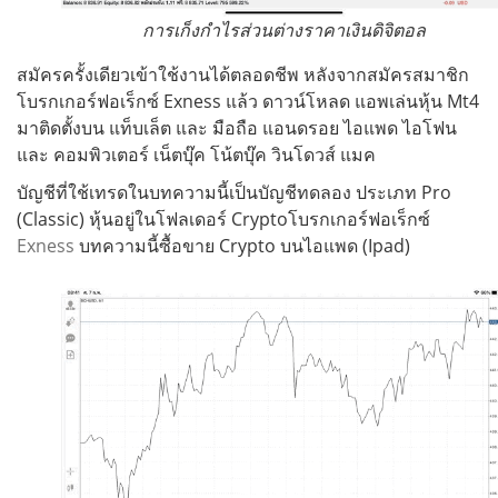
การเก็งกำไรส่วนต่างราคาเงินดิจิตอล
สมัครครั้งเดียวเข้าใช้งานได้ตลอดชีพ หลังจากสมัครสมาชิก
โบรกเกอร์ฟอเร็กซ์ Exness แล้ว ดาวน์โหลด แอพเล่นหุ้น Mt4
มาติดตั้งบน แท็บเล็ต และ มือถือ แอนดรอย ไอแพด ไอโฟน
และ คอมพิวเตอร์ เน็ตบุ๊ค โน้ตบุ๊ค วินโดวส์ แมค
บัญชีที่ใช้เทรดในบทความนี้เป็นบัญชีทดลอง ประเภท Pro
(Classic) หุ้นอยู่ในโฟลเดอร์ Cryptoโบรกเกอร์ฟอเร็กซ์
Exness
บทความนี้ซื้อขาย Crypto บนไอแพด (Ipad)