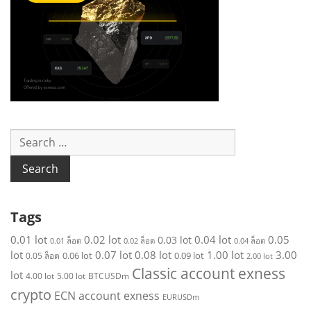
S
e
a
r
c
h
Tags
f
o
0.01 lot
0.02 lot
0.04 lot
0.05
0.03 lot
0.01 ล็อต
0.02 ล็อต
0.04 ล็อต
r
lot
0.07 lot
0.08 lot
1.00 lot
3.00
0.06 lot
0.09 lot
0.05 ล็อต
2.00 lot
:
Classic account exness
lot
4.00 lot
5.00 lot
BTCUSDm
crypto
ECN account exness
EURUSDm