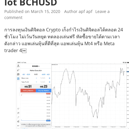
lot BCHUSD
Published on
March 15, 2020
Author
apf apf
Leave a
comment
การลงทุนเงินดิจิตอล Crypto เก็งกำไรเงินดิจิตอลได้ตลอด 24
ชั่วโมง ไม่เว้นวันหยุด ทดลองเล่นฟรี หัดซื้อขายได้ตามเวลา
ดังกล่าว แอพเล่นหุ้นที่ดีที่สุด แอพเล่นหุ้น Mt4 หรือ Meta
trader 4￼