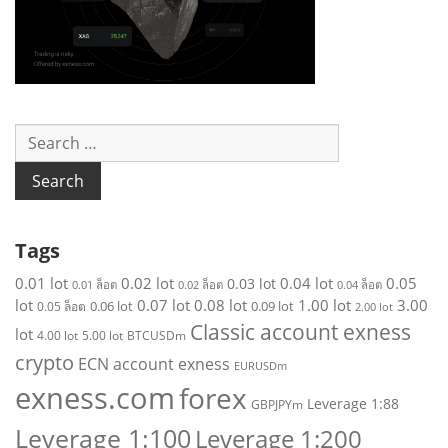
S
e
a
r
c
h
Tags
f
o
0.01 lot
0.02 lot
0.04 lot
0.05
0.03 lot
0.01 ล็อต
0.02 ล็อต
0.04 ล็อต
r
lot
0.07 lot
0.08 lot
1.00 lot
3.00
0.06 lot
0.09 lot
0.05 ล็อต
2.00 lot
:
Classic account exness
lot
4.00 lot
5.00 lot
BTCUSDm
crypto
ECN account exness
EURUSDm
exness.com
forex
Leverage 1:88
GBPJPYm
Leverage 1:100
Leverage 1:200