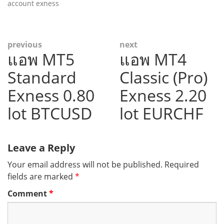
account exness
Post
previous
next
แอพ MT5
แอพ MT4
Previous
Next
navigation
post:
post:
Standard
Classic (Pro)
Exness 0.80
Exness 2.20
lot BTCUSD
lot EURCHF
Leave a Reply
Your email address will not be published.
Required
fields are marked
*
Comment
*