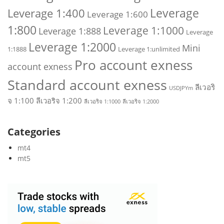
Leverage
Leverage 1:400
Leverage 1:600
1:800
Leverage 1:1000
Leverage 1:888
Leverage
Leverage 1:2000
Mini
1:1888
Leverage 1:unlimited
Pro account exness
account exness
Standard account exness
ลีเวอริ
USDJPYm
จ 1:100
ลีเวอริจ 1:200
ลีเวอริจ 1:1000
ลีเวอริจ 1:2000
Categories
mt4
mt5