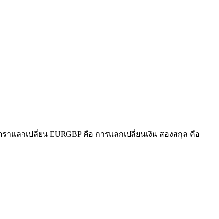
อัตราแลกเปลี่ยน EURGBP คือ การแลกเปลี่ยนเงิน สองสกุล คือ