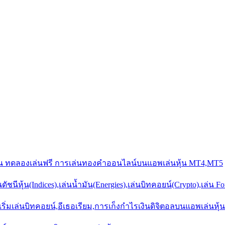
งคืน ทดลองเล่นฟรี การเล่นทองคำออนไลน์บนแอพเล่นหุ้น MT4,MT5
ชนีหุ้น(Indices),เล่นน้ำมัน(Energies),เล่นบิทคอยน์(Crypto),เล่น Fore
 เริ่มเล่นบิทคอยน์,อีเธอเรียม,การเก็งกำไรเงินดิจิตอลบนแอพเล่นหุ