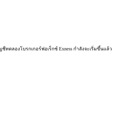
ชีทดลองโบรกเกอร์ฟอเร็กซ์ Exness กำลังจะเริ่มขึ้นแล้ว