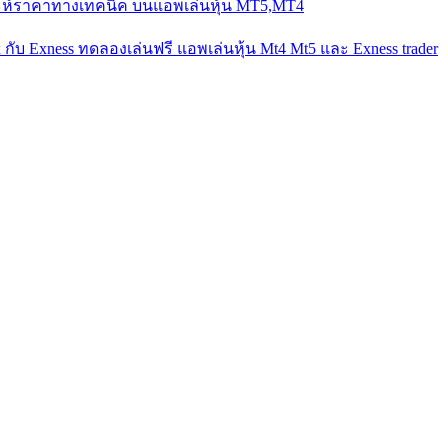
วิเคราะห์ราคาทางเทคนิค บนแอพเล่นหุ้น MT5,MT4
 กับ Exness ทดลองเล่นฟรี แอพเล่นหุ้น Mt4 Mt5 และ Exness trader