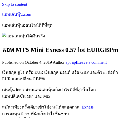
Skip to content
แอพเล่นหุ้น.com
แอพเล่นหุ้นออนไลน์ที่ดีที่สุด
แอพ MT5 Mini Exness 0.57 lot EURGBP
Published on
October 4, 2019
Author
apf apf
Leave a comment
เงินสกุล ยูโร หรือ EUR เงินสกุล ปอนด์ หรือ GBP และตัว m ต่อ
EUR แลกเปลี่ยน GBP￼
เล่นหุ้น forex ผ่านแอพเล่นหุ้นเก็งกำไรที่ดีที่สุดในโลก
แอพปลิเคชั่น Mt4 และ Mt5
สมัครเพียงครั้งเดียวเข้าใช้งานได้ตลอดกาล
Exness
การลงทุน forex ที่นักเก็งกำไรชื่นชอบ