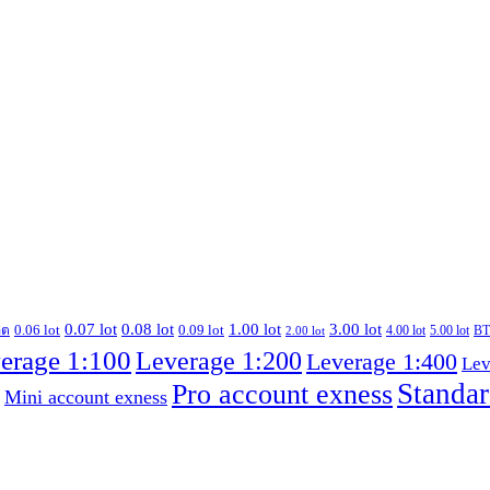
0.07 lot
0.08 lot
1.00 lot
3.00 lot
0.06 lot
0.09 lot
อต
4.00 lot
5.00 lot
B
2.00 lot
erage 1:100
Leverage 1:200
Leverage 1:400
Lev
Pro account exness
Standar
Mini account exness