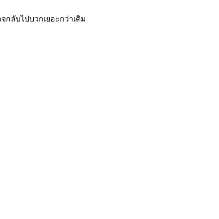
อาจกลับไปบวกเยอะกว่าเดิม