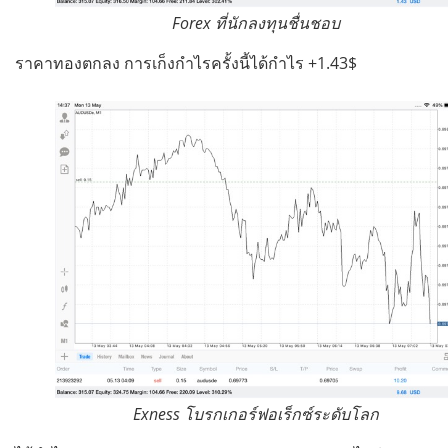
Forex ที่นักลงทุนชื่นชอบ
ราคาทองตกลง การเก็งกำไรครั้งนี้ได้กำไร +1.43$
Exness โบรกเกอร์ฟอเร็กซ์ระดับโลก