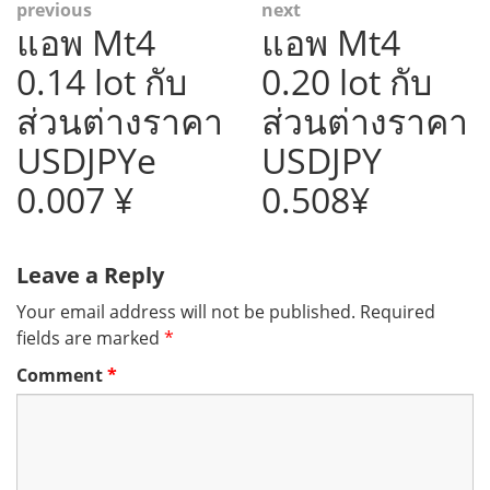
Post
previous
next
แอพ Mt4
แอพ Mt4
Previous
Next
navigation
post:
post:
0.14 lot กับ
0.20 lot กับ
ส่วนต่างราคา
ส่วนต่างราคา
USDJPYe
USDJPY
0.007 ¥
0.508¥
Leave a Reply
Your email address will not be published.
Required
fields are marked
*
Comment
*