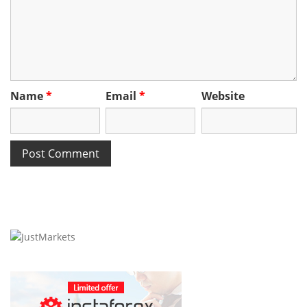
Name
*
Email
*
Website