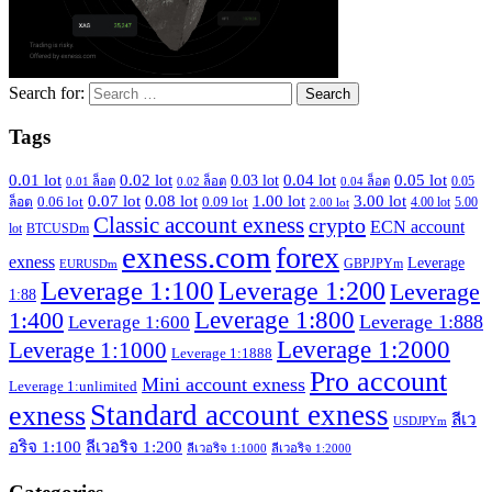
Search for:
Tags
0.04 lot
0.01 lot
0.02 lot
0.05 lot
0.03 lot
0.05
0.01 ล็อต
0.02 ล็อต
0.04 ล็อต
0.07 lot
0.08 lot
1.00 lot
3.00 lot
0.06 lot
0.09 lot
ล็อต
4.00 lot
5.00
2.00 lot
Classic account exness
crypto
ECN account
lot
BTCUSDm
exness.com
forex
exness
Leverage
GBPJPYm
EURUSDm
Leverage 1:100
Leverage 1:200
Leverage
1:88
1:400
Leverage 1:800
Leverage 1:888
Leverage 1:600
Leverage 1:2000
Leverage 1:1000
Leverage 1:1888
Pro account
Mini account exness
Leverage 1:unlimited
exness
Standard account exness
ลีเว
USDJPYm
อริจ 1:100
ลีเวอริจ 1:200
ลีเวอริจ 1:1000
ลีเวอริจ 1:2000