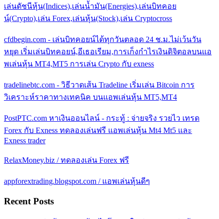
เล่นดัชนีหุ้น(Indices),เล่นน้ำมัน(Energies),เล่นบิทคอย
น์(Crypto),เล่น Forex,เล่นหุ้น(Stock),เล่น Cryptocross
cfdbegin.com - เล่นบิทคอยน์ได้ทุกวันตลอด 24 ช.ม.ไม่เว้นวัน
หยุด เริ่มเล่นบิทคอยน์,อีเธอเรียม,การเก็งกำไรเงินดิจิตอลบนแอ
พเล่นหุ้น MT4,MT5 การเล่น Crypto กับ exness
tradelinebtc.com - วิธีวาดเส้น Tradeline เริ่มเล่น Bitcoin การ
วิเคราะห์ราคาทางเทคนิค บนแอพเล่นหุ้น MT5,MT4
PostPTC.com หาเงินออนไลน์ - กระทู้ : จ่ายจริง รวยไว เทรด
Forex กับ Exness ทดลองเล่นฟรี แอพเล่นหุ้น Mt4 Mt5 และ
Exness trader
RelaxMoney.biz / ทดลองเล่น Forex ฟรี
appforextrading.blogspot.com / แอพเล่นหุ้นดีๆ
Recent Posts