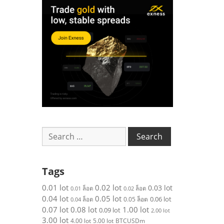
S
e
a
r
Tags
c
h
0.01 lot
0.02 lot
0.03 lot
0.01 ล็อต
0.02 ล็อต
f
0.04 lot
0.05 lot
0.06 lot
0.05 ล็อต
0.04 ล็อต
o
0.07 lot
0.08 lot
1.00 lot
0.09 lot
2.00 lot
r
3.00 lot
4.00 lot
5.00 lot
BTCUSDm