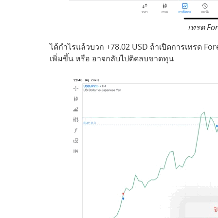
เทรด For
ได้กำไรแล้วบวก +78.02 USD ถ้าเปิดการเทรด Forex
เพิ่มขึ้น หรือ อาจกลับไปติดลบขาดทุน