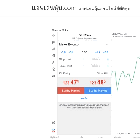
Skip
แอพเล่นหุ้น.com
แอพเล่นหุ้นออนไลน์ที่ดีที่สุด
to
content