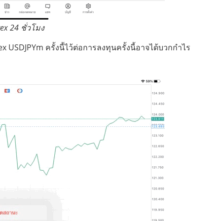
ex 24 ชั่วโมง
 USDJPYm ครั้งนี้ไว้ต่อการลงทุนครั้งนี้อาจได้บวกกำไร