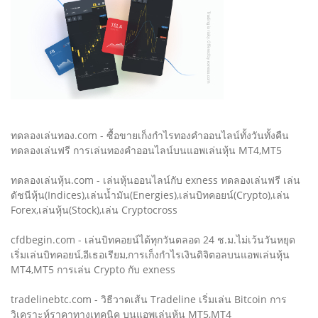
ทดลองเล่นทอง.com - ซื้อขายเก็งกำไรทองคำออนไลน์ทั้งวันทั้งคืน
ทดลองเล่นฟรี การเล่นทองคำออนไลน์บนแอพเล่นหุ้น MT4,MT5
ทดลองเล่นหุ้น.com - เล่นหุ้นออนไลน์กับ exness ทดลองเล่นฟรี เล่น
ดัชนีหุ้น(Indices),เล่นน้ำมัน(Energies),เล่นบิทคอยน์(Crypto),เล่น
Forex,เล่นหุ้น(Stock),เล่น Cryptocross
cfdbegin.com - เล่นบิทคอยน์ได้ทุกวันตลอด 24 ช.ม.ไม่เว้นวันหยุด
เริ่มเล่นบิทคอยน์,อีเธอเรียม,การเก็งกำไรเงินดิจิตอลบนแอพเล่นหุ้น
MT4,MT5 การเล่น Crypto กับ exness
tradelinebtc.com - วิธีวาดเส้น Tradeline เริ่มเล่น Bitcoin การ
วิเคราะห์ราคาทางเทคนิค บนแอพเล่นหุ้น MT5,MT4