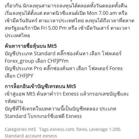
เกี่ยวกัน นักลงทุนสามารถลงทุนได้ตลอดทั้งวันตลอดทั้งคืน
เริ่มลงทุนได้ตั้งแต่ ตลาดนิวซีแลนด์เปิด Mon 7.00 am หรือ
เช้ามืดวันจันทร์ ตามเวลาประเทศไทย ลงทุนได้ถึงเวลาที่ตลาด
สหรัฐอเมริกาปิด Fri 5.00 Pm หรือ เช้ามืดวันเสาร์ ตามเวลา
ประเทศไทย
ค้นหารายชื่อหุ้นบน Mt5
บัญชีประเภท Standard คลิ๊กช่องค้นหา เลือก โฟลเดอร์
Forex_group เลือก CHFJPYm
บัญชีประเภท Pro คลิ๊กช่องค้นหา เลือก โฟลเดอร์ Forex
เลือก CHFJPY
การล็อกอินเข้าบัญชีเทรดบน Mt5
เข้าสู่แอพ Mt5 ค้นหาคำว่า Exness แล้วกรอกเลขบัญชีและ
รหัสผ่าน
บัญชีที่ใช้เทรดในบทความนี้เป็นบัญชีทดลอง ประเภท
Standard โบรกเกอร์ซีเอฟดี Exness
Categories
mt5
Tags
exness.com
,
forex
,
Leverage 1:200
,
Standard account exness