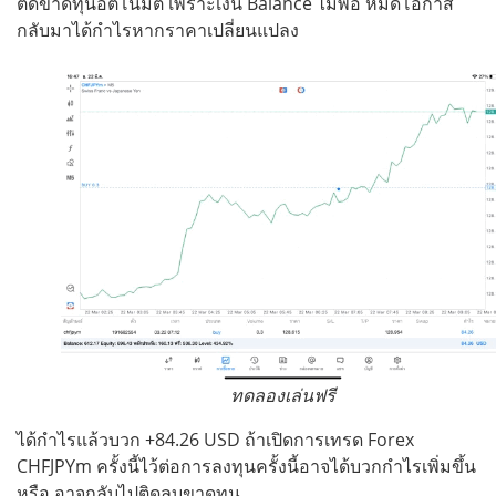
ตัดขาดทุนอัตโนมัติ เพราะเงิน Balance ไม่พอ หมดโอกาส
กลับมาได้กำไรหากราคาเปลี่ยนแปลง
ทดลองเล่นฟรี
ได้กำไรแล้วบวก +84.26 USD ถ้าเปิดการเทรด Forex
CHFJPYm ครั้งนี้ไว้ต่อการลงทุนครั้งนี้อาจได้บวกกำไรเพิ่มขึ้น
หรือ อาจกลับไปติดลบขาดทุน