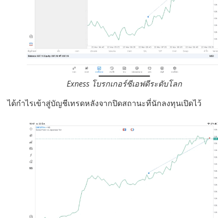
Exness โบรกเกอร์ซีเอฟดีระดับโลก
ได้กำไรเข้าสู่บัญชีเทรดหลังจากปิดสถานะที่นักลงทุนเปิดไว้