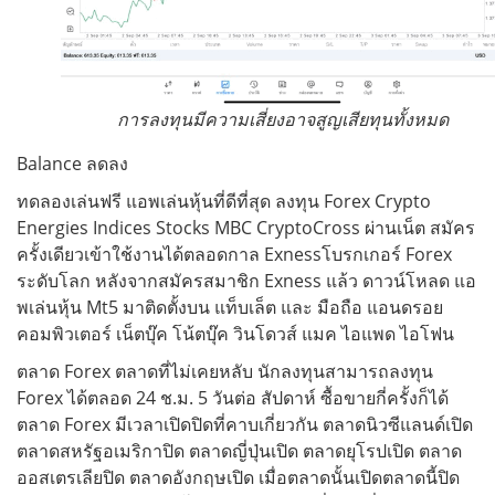
การลงทุนมีความเสี่ยงอาจสูญเสียทุนทั้งหมด
Balance ลดลง
ทดลองเล่นฟรี แอพเล่นหุ้นที่ดีที่สุด ลงทุน Forex Crypto
Energies Indices Stocks MBC CryptoCross ผ่านเน็ต สมัคร
ครั้งเดียวเข้าใช้งานได้ตลอดกาล Exnessโบรกเกอร์ Forex
ระดับโลก หลังจากสมัครสมาชิก Exness แล้ว ดาวน์โหลด แอ
พเล่นหุ้น Mt5 มาติดตั้งบน แท็บเล็ต และ มือถือ แอนดรอย
คอมพิวเตอร์ เน็ตบุ๊ค โน้ตบุ๊ค วินโดวส์ แมค ไอแพด ไอโฟน
ตลาด Forex ตลาดที่ไม่เคยหลับ นักลงทุนสามารถลงทุน
Forex ได้ตลอด 24 ช.ม. 5 วันต่อ สัปดาห์ ซื้อขายกี่ครั้งก็ได้
ตลาด Forex มีเวลาเปิดปิดที่คาบเกี่ยวกัน ตลาดนิวซีแลนด์เปิด
ตลาดสหรัฐอเมริกาปิด ตลาดญี่ปุ่นเปิด ตลาดยุโรปเปิด ตลาด
ออสเตรเลียปิด ตลาดอังกฤษเปิด เมื่อตลาดนั้นเปิดตลาดนี้ปิด