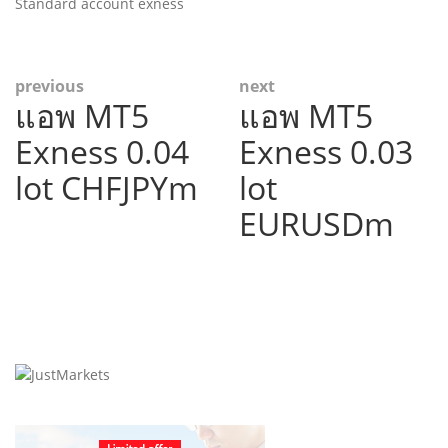
Standard account exness
Post
previous
next
แอพ MT5
แอพ MT5
Previous
Next
navigation
post:
post:
Exness 0.04
Exness 0.03
lot CHFJPYm
lot
EURUSDm