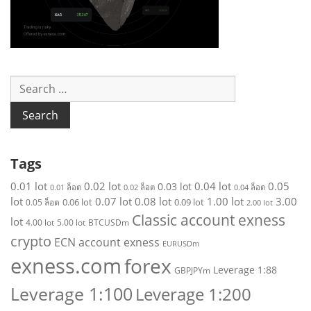
S
e
a
r
c
h
Tags
f
o
0.01 lot
0.02 lot
0.04 lot
0.05
0.03 lot
0.01 ล็อต
0.02 ล็อต
0.04 ล็อต
r
lot
0.07 lot
0.08 lot
1.00 lot
3.00
0.06 lot
0.09 lot
0.05 ล็อต
2.00 lot
:
Classic account exness
lot
4.00 lot
5.00 lot
BTCUSDm
crypto
ECN account exness
EURUSDm
exness.com
forex
Leverage 1:88
GBPJPYm
Leverage 1:100
Leverage 1:200