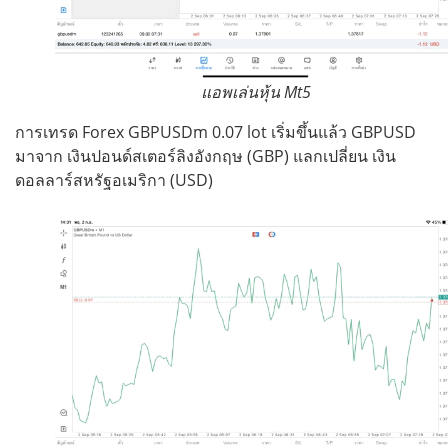
แอพเล่นหุ้น Mt5
การเทรด Forex GBPUSDm 0.07 lot เริ่มขึ้นแล้ว GBPUSD
มาจาก เงินปอนด์สเตอร์ลิงอังกฤษ (GBP) แลกเปลี่ยน เงิน
ดอลลาร์สหรัฐอเมริกา (USD)