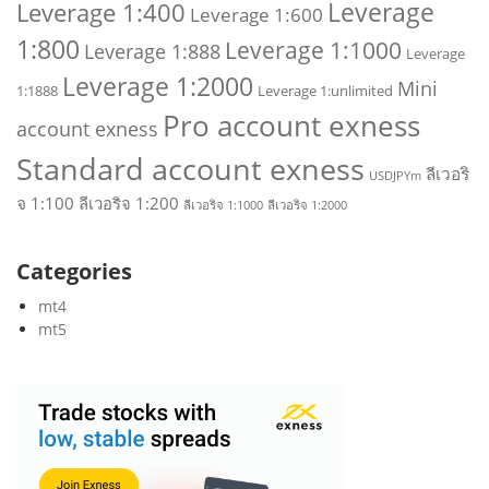
Leverage
Leverage 1:400
Leverage 1:600
1:800
Leverage 1:1000
Leverage 1:888
Leverage
Leverage 1:2000
Mini
1:1888
Leverage 1:unlimited
Pro account exness
account exness
Standard account exness
ลีเวอริ
USDJPYm
จ 1:100
ลีเวอริจ 1:200
ลีเวอริจ 1:1000
ลีเวอริจ 1:2000
Categories
mt4
mt5