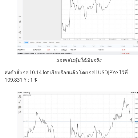
แอพเล่นหุ้นได้เงินจริง
ส่งคำสั่ง sell 0.14 lot เรียบร้อยแล้ว โดย sell USDJPYe ไว้ที่
109.831 ¥ : 1 $