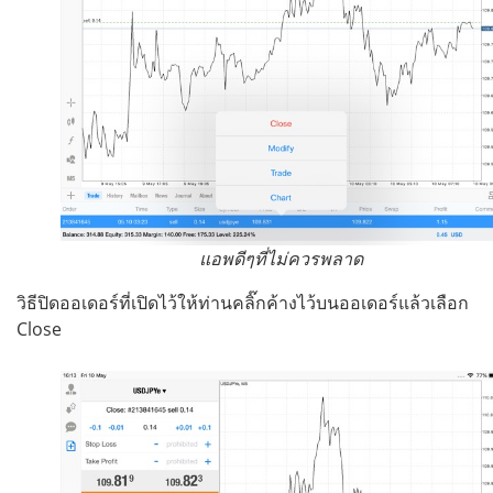
แอพดีๆที่ไม่ควรพลาด
วิธีปิดออเดอร์ที่เปิดไว้ให้ท่านคลิ๊กค้างไว้บนออเดอร์แล้วเลือก
Close