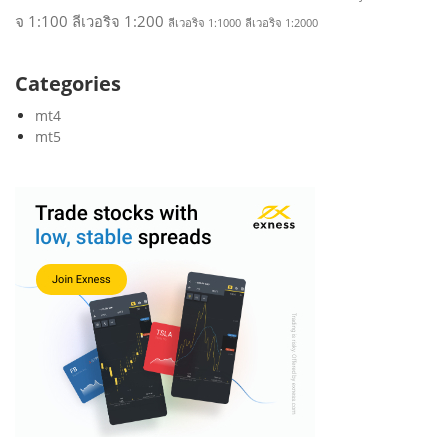
จ 1:100
ลีเวอริจ 1:200
ลีเวอริจ 1:1000
ลีเวอริจ 1:2000
Categories
mt4
mt5