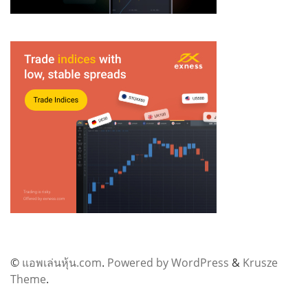
©
แอพเล่นหุ้น.com
.
Powered by WordPress
&
Krusze
Theme
.