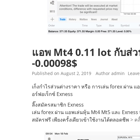
แอพ Mt4 0.11 lot กับส
-0.00098$
Published on
August 2, 2019
Author
admin
Leave
เก็งกำไรส่วนต่างราคา หรือ การเล่น forex ผ่าน แ
อร์ฟอเร็กซ์ Exness
ลิ๊งสมัครสมาชิก Exness
เล่น forex ผ่าน แอพเล่นหุ้น Mt4 Mt5 และ Exness
สมัครฟรี เพียงครั้งเดียวเข้าใช้งานได้ตลอดชีพ
> คล