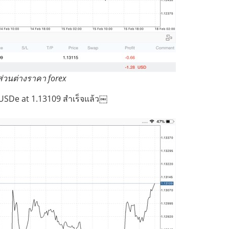
่วนต่างราคา forex
URUSDe at 1.13109 สำเร็จแล้ว￼