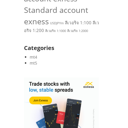
Standard account
exness
ลีเวอริจ 1:100
ลีเว
USDJPYm
อริจ 1:200
ลีเวอริจ 1:1000
ลีเวอริจ 1:2000
Categories
mt4
mt5