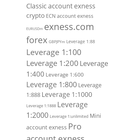
:
Classic account exness
crypto
ECN account exness
exness.com
EURUSDm
forex
Leverage 1:88
GBPJPYm
Leverage 1:100
Leverage 1:200
Leverage
1:400
Leverage 1:600
Leverage 1:800
Leverage
Leverage 1:1000
1:888
Leverage
Leverage 1:1888
1:2000
Mini
Leverage 1:unlimited
Pro
account exness
account exness