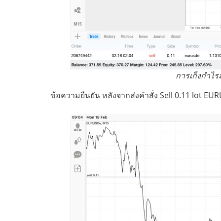
การเก็งกำไรส
ข้อความยืนยัน หลังจากส่งคำสั่ง Sell 0.11 lot E