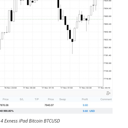
 4 Exness iPad Bitcoin BTCUSD