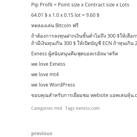
Pip Profit = Point size x Contract size x Lots
64.01 $ x 1.0 x 0.15 lot = 9.60 $
ทดลองเล่น Bitcoin ฟรี
ถ้าต้องการลงทุนฝากเงินขั้นต่ำไม่ถึง 300 $ให้เลือก
ถ้ามีเงินทุนเกิน 300 $ ให้เปิดบัญชี ECN ถ้าทุนเกิน 
Exness ผู้สนับสนุนทีมฟุตบอลเรอัลมาดริด
we love Exness
we love mt4
we love WordPress
ขอบคุณสำหรับการเยี่ยมชม website แอพเล่นหุ้น
Categories
mt4
Tags
exness.com
Post
previous