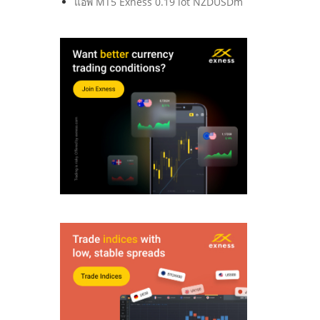
แอพ MT5 Exness 0.19 lot NZDUSDm