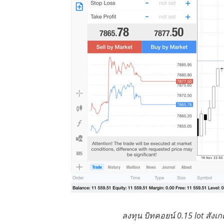
ลงทุน บิทคอยน์ 0.15 lot สังเ