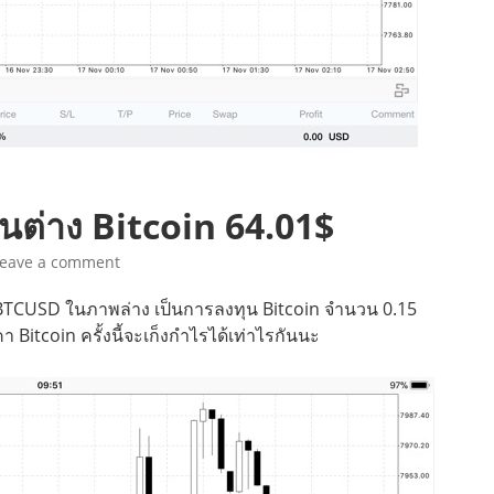
วนต่าง Bitcoin 64.01$
eave a comment
อก BTCUSD ในภาพล่าง เป็นการลงทุน Bitcoin จำนวน 0.15
Bitcoin ครั้งนี้จะเก็งกำไรได้เท่าไรกันนะ