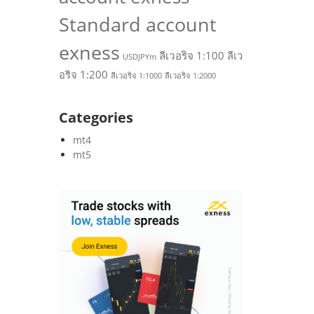
Standard account
exness
ลีเวอริจ 1:100
ลีเว
USDJPYm
อริจ 1:200
ลีเวอริจ 1:1000
ลีเวอริจ 1:2000
Categories
mt4
mt5