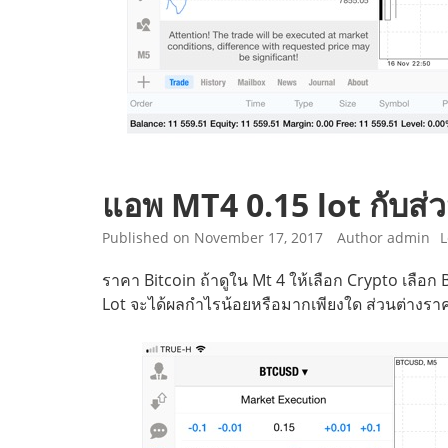
แอพ MT4 0.15 lot กับส่
Published on
November 17, 2017
Author
admin
L
ราคา Bitcoin ถ้าดูใน Mt 4 ให้เลือก Crypto เลื
Lot จะได้ผลกำไรน้อยหรือมากเพียงใด ส่วนต่างราคา 