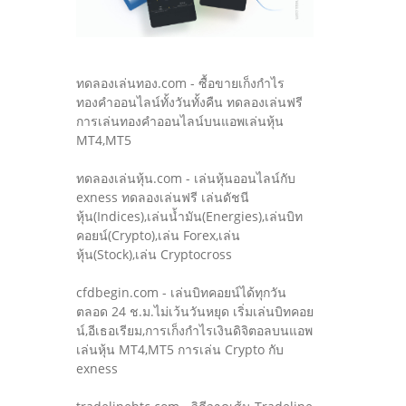
ทดลองเล่นทอง.com - ซื้อขายเก็งกำไร
ทองคำออนไลน์ทั้งวันทั้งคืน ทดลองเล่นฟรี
การเล่นทองคำออนไลน์บนแอพเล่นหุ้น
MT4,MT5
ทดลองเล่นหุ้น.com - เล่นหุ้นออนไลน์กับ
exness ทดลองเล่นฟรี เล่นดัชนี
หุ้น(Indices),เล่นน้ำมัน(Energies),เล่นบิท
คอยน์(Crypto),เล่น Forex,เล่น
หุ้น(Stock),เล่น Cryptocross
cfdbegin.com - เล่นบิทคอยน์ได้ทุกวัน
ตลอด 24 ช.ม.ไม่เว้นวันหยุด เริ่มเล่นบิทคอย
น์,อีเธอเรียม,การเก็งกำไรเงินดิจิตอลบนแอพ
เล่นหุ้น MT4,MT5 การเล่น Crypto กับ
exness