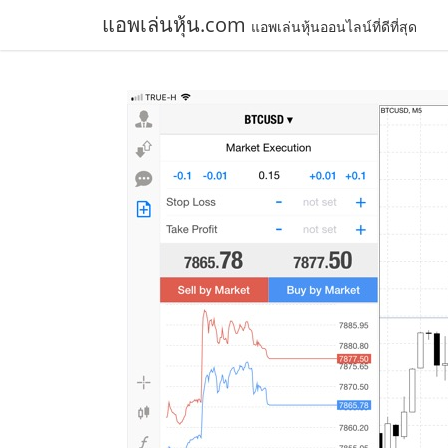
Skip
แอพเล่นหุ้น.com
แอพเล่นหุ้นออนไลน์ที่ดีที่สุด
to
content