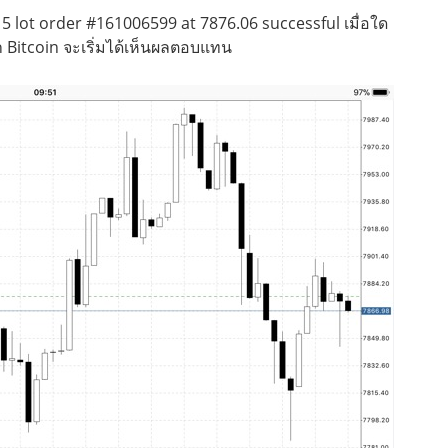
5 lot order #161006599 at 7876.06 successful เมื่อใด
 Bitcoin จะเริ่มได้เห็นผลตอบแทน