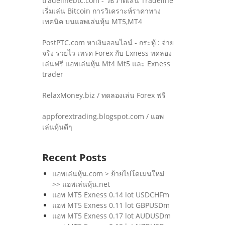
tradelinebtc.com - วิธีวาดเส้น Tradeline
เริ่มเล่น Bitcoin การวิเคราะห์ราคาทาง
เทคนิค บนแอพเล่นหุ้น MT5,MT4
PostPTC.com หาเงินออนไลน์ - กระทู้ : จ่าย
จริง รวยไว เทรด Forex กับ Exness ทดลอง
เล่นฟรี แอพเล่นหุ้น Mt4 Mt5 และ Exness
trader
RelaxMoney.biz / ทดลองเล่น Forex ฟรี
appforextrading.blogspot.com / แอพ
เล่นหุ้นดีๆ
Recent Posts
แอพเล่นหุ้น.com > ย้ายไปโดเมนใหม่
>> แอพเล่นหุ้น.net
แอพ MT5 Exness 0.14 lot USDCHFm
แอพ MT5 Exness 0.11 lot GBPUSDm
แอพ MT5 Exness 0.17 lot AUDUSDm