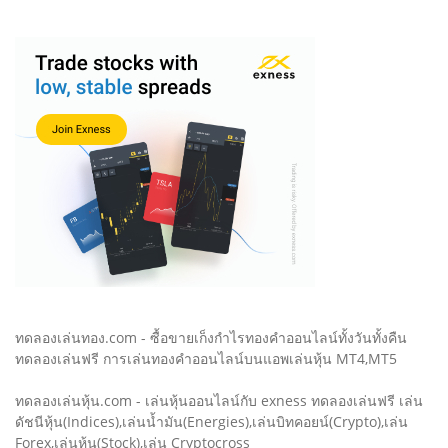
ทดลองเล่นทอง.com - ซื้อขายเก็งกำไรทองคำออนไลน์ทั้งวันทั้งคืน
ทดลองเล่นฟรี การเล่นทองคำออนไลน์บนแอพเล่นหุ้น MT4,MT5
ทดลองเล่นหุ้น.com - เล่นหุ้นออนไลน์กับ exness ทดลองเล่นฟรี เล่น
ดัชนีหุ้น(Indices),เล่นน้ำมัน(Energies),เล่นบิทคอยน์(Crypto),เล่น
Forex,เล่นหุ้น(Stock),เล่น Cryptocross