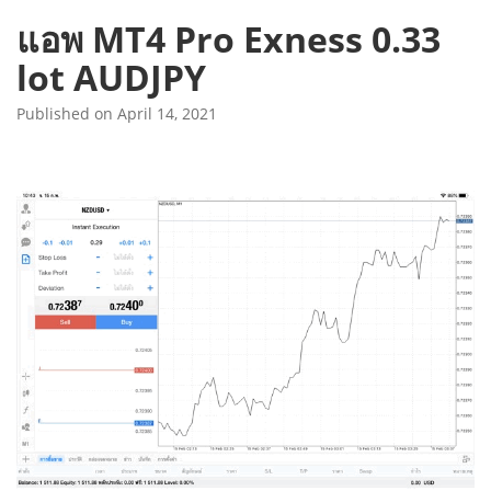
แอพ MT4 Pro Exness 0.33
lot AUDJPY
Published on
April 14, 2021