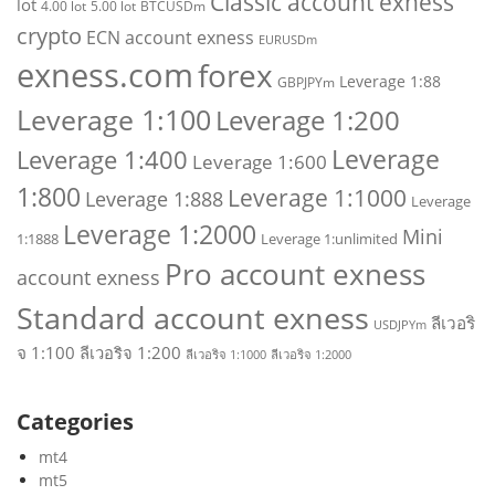
Classic account exness
lot
4.00 lot
5.00 lot
BTCUSDm
crypto
ECN account exness
EURUSDm
exness.com
forex
Leverage 1:88
GBPJPYm
Leverage 1:100
Leverage 1:200
Leverage
Leverage 1:400
Leverage 1:600
1:800
Leverage 1:1000
Leverage 1:888
Leverage
Leverage 1:2000
Mini
1:1888
Leverage 1:unlimited
Pro account exness
account exness
Standard account exness
ลีเวอริ
USDJPYm
จ 1:100
ลีเวอริจ 1:200
ลีเวอริจ 1:1000
ลีเวอริจ 1:2000
Categories
mt4
mt5