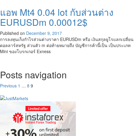
แอพ Mt4 0.04 lot กับส่วนต่าง
EURUSDm 0.00012$
Published on
December 9, 2017
การลงทุนเก็งกำไรส่วนต่างราคา EURUSDm หรือ เงินสกุลยูโรแลกเปลี่ยน
ดอลลาร์สหรัฐ ส่วนตัว m ต่อท้ายหมายถึง บัญชีการค้านี้เป็น เป็นประเภท
Mini ของโบรกเกอร์ Exness
Posts navigation
Page
Page
Page
Previous
1
…
8
9