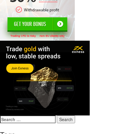
Search
for: