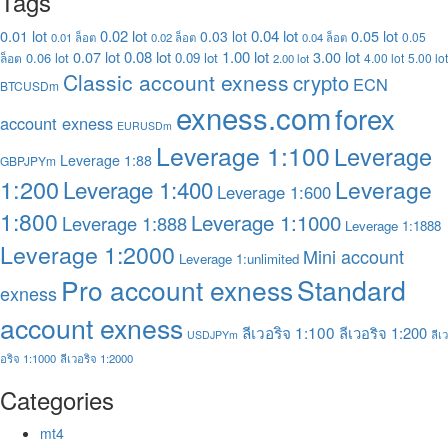
Tags
0.01 lot
0.02 lot
0.04 lot
0.05 lot
0.03 lot
0.05
0.01 ล็อต
0.02 ล็อต
0.04 ล็อต
0.07 lot
0.08 lot
1.00 lot
3.00 lot
0.06 lot
0.09 lot
ล็อต
4.00 lot
5.00 lot
2.00 lot
Classic account exness
crypto
ECN
BTCUSDm
exness.com
forex
account exness
EURUSDm
Leverage 1:100
Leverage
Leverage 1:88
GBPJPYm
1:200
Leverage 1:400
Leverage
Leverage 1:600
1:800
Leverage 1:1000
Leverage 1:888
Leverage 1:1888
Leverage 1:2000
Mini account
Leverage 1:unlimited
Standard
Pro account exness
exness
account exness
ลีเวอริจ 1:100
ลีเวอริจ 1:200
ลีเว
USDJPYm
อริจ 1:1000
ลีเวอริจ 1:2000
Categories
mt4