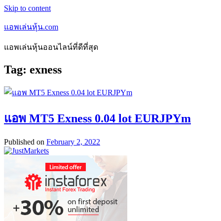
Skip to content
แอพเล่นหุ้น.com
แอพเล่นหุ้นออนไลน์ที่ดีที่สุด
Tag: exness
แอพ MT5 Exness 0.04 lot EURJPYm
Published on
February 2, 2022