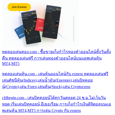
ทดลองเล่นทอง.com - ซื้อขายเก็งกำไรทองคำออนไลน์ทั้งวันทั้ง
คืน ทดลองเล่นฟรี การเล่นทองคำออนไลน์บนแอพเล่นหุ้น
MT4,MT5
ทดลองเล่นหุ้น.com - เล่นหุ้นออนไลน์กับ exness ทดลองเล่นฟรี
เล่นดัชนีหุ้น(Indices),เล่นน้ำมัน(Energies),เล่นบิทคอย
น์(Crypto),เล่น Forex,เล่นหุ้น(Stock),เล่น Cryptocross
cfdbegin.com - เล่นบิทคอยน์ได้ทุกวันตลอด 24 ช.ม.ไม่เว้นวัน
หยุด เริ่มเล่นบิทคอยน์,อีเธอเรียม,การเก็งกำไรเงินดิจิตอลบนแอ
พเล่นหุ้น MT4,MT5 การเล่น Crypto กับ exness