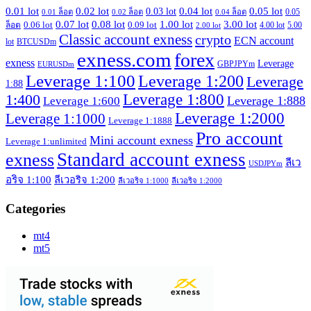
0.04 lot
0.01 lot
0.02 lot
0.05 lot
0.03 lot
0.05
0.01 ล็อต
0.02 ล็อต
0.04 ล็อต
0.07 lot
0.08 lot
1.00 lot
3.00 lot
0.06 lot
0.09 lot
ล็อต
4.00 lot
5.00
2.00 lot
Classic account exness
crypto
ECN account
lot
BTCUSDm
exness.com
forex
exness
Leverage
GBPJPYm
EURUSDm
Leverage 1:100
Leverage 1:200
Leverage
1:88
1:400
Leverage 1:800
Leverage 1:888
Leverage 1:600
Leverage 1:2000
Leverage 1:1000
Leverage 1:1888
Pro account
Mini account exness
Leverage 1:unlimited
exness
Standard account exness
ลีเว
USDJPYm
อริจ 1:100
ลีเวอริจ 1:200
ลีเวอริจ 1:1000
ลีเวอริจ 1:2000
Categories
mt4
mt5