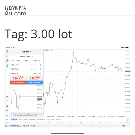
Skip
แอพเล่น
to
หุ้น.com
content
Tag: 3.00 lot