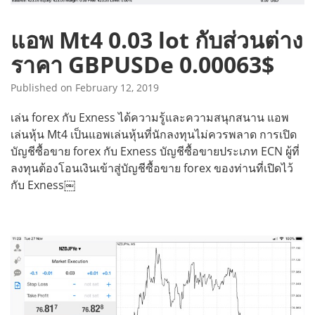
แอพ Mt4 0.03 lot กับส่วนต่าง
ราคา GBPUSDe 0.00063$
Published on
February 12, 2019
เล่น forex กับ Exness ได้ความรู้และความสนุกสนาน แอพ
เล่นหุ้น Mt4 เป็นแอพเล่นหุ้นที่นักลงทุนไม่ควรพลาด การเปิด
บัญชีซื้อขาย forex กับ Exness บัญชีซื้อขายประเภท ECN ผู้ที่
ลงทุนต้องโอนเงินเข้าสู่บัญชีซื้อขาย forex ของท่านที่เปิดไว้
กับ Exness￼