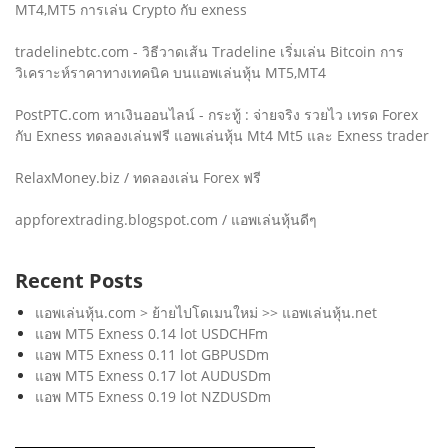
MT4,MT5 การเล่น Crypto กับ exness
tradelinebtc.com - วิธีวาดเส้น Tradeline เริ่มเล่น Bitcoin การ
วิเคราะห์ราคาทางเทคนิค บนแอพเล่นหุ้น MT5,MT4
PostPTC.com หาเงินออนไลน์ - กระทู้ : จ่ายจริง รวยไว เทรด Forex
กับ Exness ทดลองเล่นฟรี แอพเล่นหุ้น Mt4 Mt5 และ Exness trader
RelaxMoney.biz / ทดลองเล่น Forex ฟรี
appforextrading.blogspot.com / แอพเล่นหุ้นดีๆ
Recent Posts
แอพเล่นหุ้น.com > ย้ายไปโดเมนใหม่ >> แอพเล่นหุ้น.net
แอพ MT5 Exness 0.14 lot USDCHFm
แอพ MT5 Exness 0.11 lot GBPUSDm
แอพ MT5 Exness 0.17 lot AUDUSDm
แอพ MT5 Exness 0.19 lot NZDUSDm