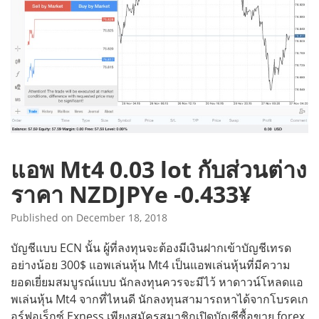
แอพ Mt4 0.03 lot กับส่วนต่าง
ราคา NZDJPYe -0.433¥
Published on
December 18, 2018
บัญชีแบบ ECN นั้น ผู้ที่ลงทุนจะต้องมีเงินฝากเข้าบัญชีเทรด
อย่างน้อย 300$ แอพเล่นหุ้น Mt4 เป็นแอพเล่นหุ้นที่มีความ
ยอดเยี่ยมสมบูรณ์แบบ นักลงทุนควรจะมีไว้ หาดาวน์โหลดแอ
พเล่นหุ้น Mt4 จากที่ไหนดี นักลงทุนสามารถหาได้จากโบรคเก
อร์ฟอเร็กซ์ Exness เพียงสมัครสมาชิกเปิดบัญชีซื้อขาย forex