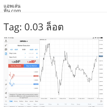
Skip
แอพเล่น
to
หุ้น.com
content
Tag: 0.03 ล็อต