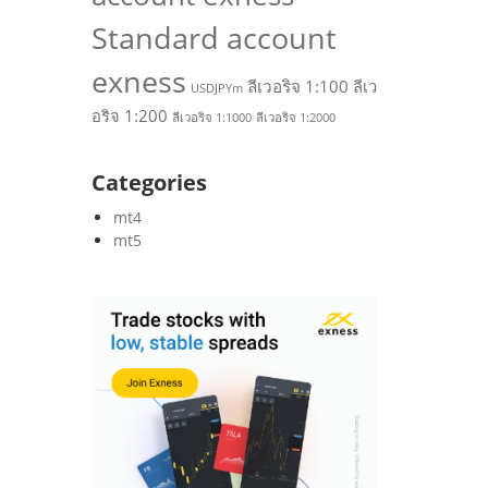
Standard account
exness
ลีเวอริจ 1:100
ลีเว
USDJPYm
อริจ 1:200
ลีเวอริจ 1:1000
ลีเวอริจ 1:2000
Categories
mt4
mt5