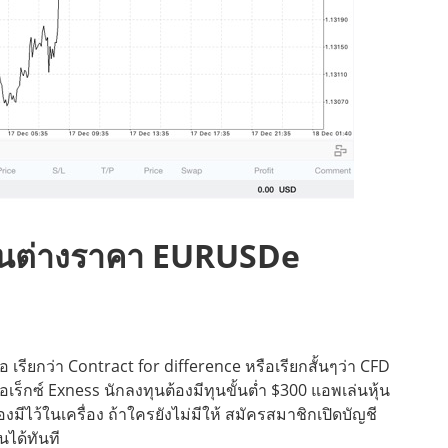
่วนต่างราคา EURUSDe
 เรียกว่า Contract for difference หรือเรียกสั้นๆว่า CFD
ร็กซ์ Exness นักลงทุนต้องมีทุนขั้นต่ำ $300 แอพเล่นหุ้น
งมีไว้ในเครื่อง ถ้าใครยังไม่มีให้ สมัครสมาชิกเปิดบัญชี
ได้ทันที