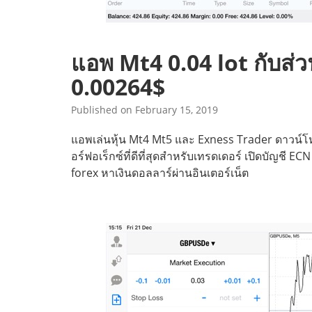
แอพ Mt4 0.04 lot กับส
0.00264$
Published on
February 15, 2019
แอพเล่นหุ้น Mt4 Mt5 และ Exness Trader ดาวน์โห
อร์ฟอเร็กซ์ที่ดีที่สุดสำหรับเทรดเดอร์ เปิดบัญชี EC
forex หาเงินดอลลาร์ผ่านอินเตอร์เน็ต