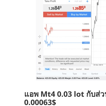
แอพ Mt4 0.03 lot กับส
0.00063$